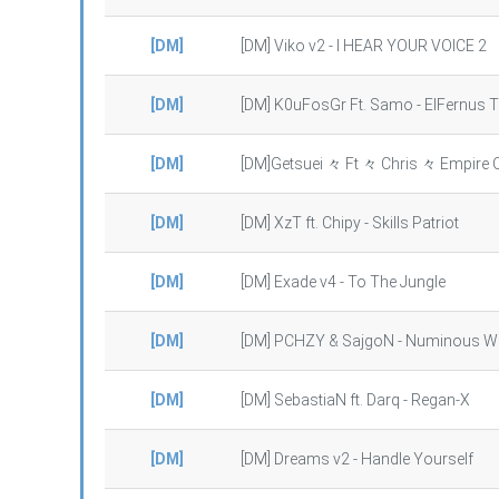
[DM]
[DM] Viko v2 - I HEAR YOUR VOICE 2
[DM]
[DM] K0uFosGr Ft. Samo - ElFernus 
[DM]
[DM]Getsuei 々 Ft 々 Chris 々 Empire
[DM]
[DM] XzT ft. Chipy - Skills Patriot
[DM]
[DM] Exade v4 - To The Jungle
[DM]
[DM] PCHZY & SajgoN - Numinous 
[DM]
[DM] SebastiaN ft. Darq - Regan-X
[DM]
[DM] Dreams v2 - Handle Yourself