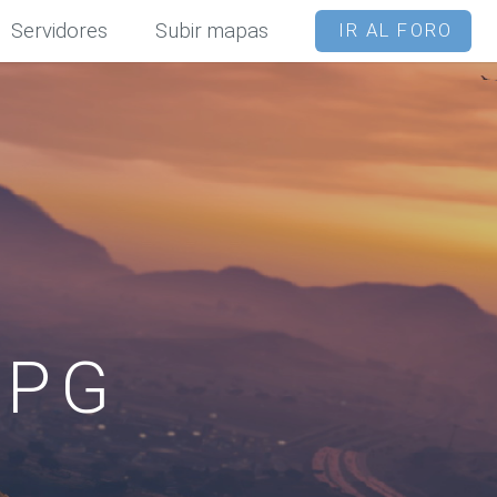
IR AL FORO
Servidores
Subir mapas
XPG