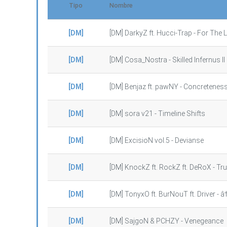
Tipo
Nombre
[DM]
[DM] DarkyZ ft. Hucci-Trap - For The
[DM]
[DM] Cosa_Nostra - Skilled Infernus II
[DM]
[DM] Benjaz ft. pawNY - Concretenes
[DM]
[DM] sora v21 - Timeline Shifts
[DM]
[DM] ExcisioN vol.5 - Devianse
[DM]
[DM] KnockZ ft. RockZ ft. DeRoX - T
[DM]
[DM] TonyxO ft. BurNouT ft. Driver - 
[DM]
[DM] SajgoN & PCHZY - Venegeance