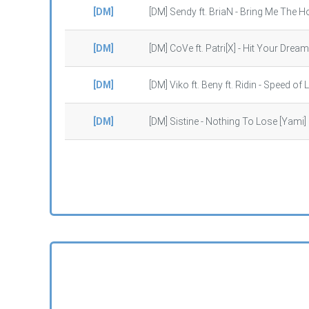
[DM]
[DM] Sendy ft. BriaN - Bring Me The H
[DM]
[DM] CoVe ft. Patri[X] - Hit Your Drea
[DM]
[DM] Viko ft. Beny ft. Ridin - Speed of 
[DM]
[DM] Sistine - Nothing To Lose [Yami]