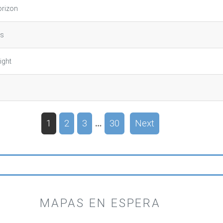
orizon
ms
Light
1
2
3
…
30
Next
MAPAS EN ESPERA