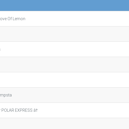
 Love Of Lemon
s
rumpsta
â† POLAR EXPRESS â†